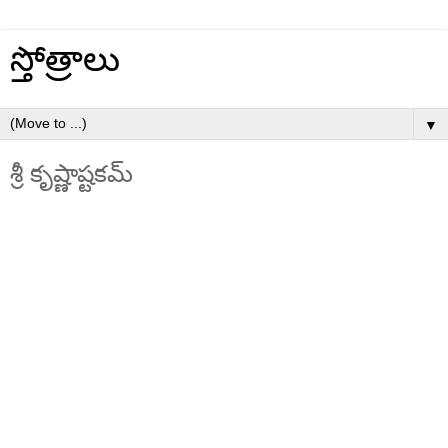
స్తోత్రాలు
▼
శ్రీ కృష్ణాష్టకమ్