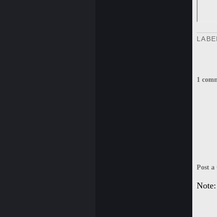
LABE
1 comm
Post 
Note: