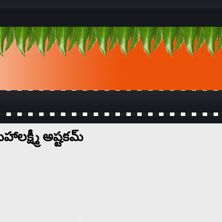
 మహాలక్ష్మీ అష్టకమ్