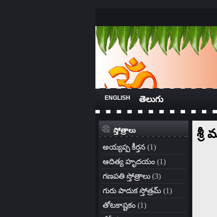
ENGLISH
తెలుగు
శ్రీ
స్తోత్రాలు
అయ్యప్ప కీర్తన
(1)
ఆదిత్య హృదయం
(1)
గణపతి స్తోత్రాలు
(3)
గురు పాదుక స్తోత్రమ్
(1)
తోటకాష్టకం
(1)