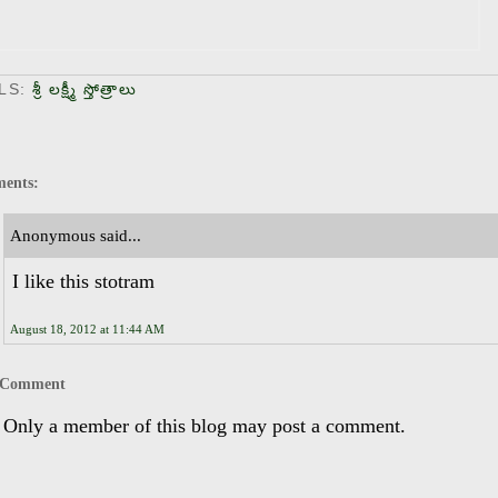
LS:
శ్రీ లక్ష్మీ స్తోత్రాలు
ents:
Anonymous said...
I like this stotram
August 18, 2012 at 11:44 AM
a Comment
 Only a member of this blog may post a comment.