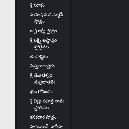
శ్రీ సూక్తం
మహిషాసుర మర్దినీ
స్తోత్రం
అష్ట లక్ష్మీ స్తోత్రం
శ్రీ లక్ష్మీ అష్టోత్తర
స్తోత్రము
లింగాష్టకం
విశ్వనాధాష్టకం
శ్రీ వేంకటేశ్వర
సుప్రభాతమ్
భజ గోవిందం
శ్రీ విష్ణు సహస్ర నామ
స్తోత్రము
కనకధార స్తోత్రం
హనుమాన్ చాలీసా