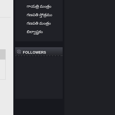
గాయత్రి మంత్రం
గణపతి స్తోత్రము
గణపతి మంత్రం
బిల్వాష్టకం
FOLLOWERS