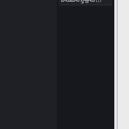
హనుమాన్ స్తోత్రాలు
(2)