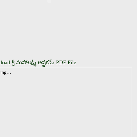
oad శ్రీ మహాలక్ష్మీ అష్టకమ్ PDF File