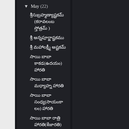
▼
May
(22)
శ్రీసుబ్రహ్మణ్యాష్టకమ్
(కరావలంబ
స్తోత్రమ్ )
శ్రీ అన్నపూర్ణాష్టకము
శ్రీ మహాలక్ష్మీ అష్టకమ్
సాయి బాబా
కాకడ(ఉదయం)
హారతి
సాయి బాబా
మధ్యాహ్న హారతి
సాయి బాబా
సంధ్య(సాయంకా
లం) హారతి
సాయి బాబా రాత్రి
హారతి(శేజారతి)